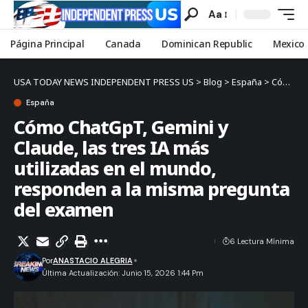
Aa
Página Principal
Canada
Dominican Republic
Mexico
USA TODAY NEWS INDEPENDENT PRESS US
>
Blog
>
España
>
Cómo ChatGpT, Gemini y Claude, las tres IA más utilizadas en el mundo, responden a la misma pregunta del examen
España
Cómo ChatGpT, Gemini y
Claude, las tres IA más
utilizadas en el mundo,
responden a la misma pregunta
del examen
6 Lectura Mínima
Por
ANASTACIO ALEGRIA
Última Actualización: Junio 15, 2026 1:44 Pm