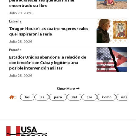
para adolescentes que aún no han
encontrado su libro
Julio 28, 2026
España
‘Dragon House’: las cuatro mujeres reales
que inspiraron la serie
Julio 28, 2026
España
Estados Unidos abandona la relación de
contención con Cuba y legitima una
posible intervención militar
Julio 28, 2026
Show More
#:
los
las
para
del
por
Como
una