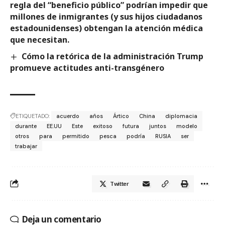
regla del “beneficio público” podrían impedir que
millones de inmigrantes (y sus hijos ciudadanos
estadounidenses) obtengan la atención médica
que necesitan.
Cómo la retórica de la administración Trump
promueve actitudes anti-transgénero
ETIQUETADO:
acuerdo
años
Ártico
China
diplomacia
durante
EE.UU
Este
exitoso
futura
juntos
modelo
otros
para
permitido
pesca
podría
RUSIA
ser
trabajar
Twitter
Deja un comentario