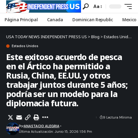
Aa
Página Principal
Canada
Dominican Republic
Mexico
USA TODAY NEWS INDEPENDENT PRESS US
>
Blog
>
Estados Unidos
>
Estados Unidos
Este exitoso acuerdo de pesca
en el Ártico ha permitido a
Rusia, China, EE.UU. y otros
trabajar juntos durante 5 años;
podría ser un modelo para la
diplomacia futura.
9 Lectura Mínima
Por
ANASTACIO ALEGRIA
Última Actualización: Junio 15, 2026 1:56 Pm