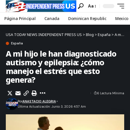
Aa
Página Principal
Canada
Dominican Republic
Mexico
USA TODAY NEWS INDEPENDENT PRESS US
>
Blog
>
España
>
A mi hijo le han diagnosticado autismo y epilepsia: ¿cómo manejo el estrés que esto genera?
España
A mi hijo le han diagnosticado
autismo y epilepsia: ¿cómo
manejo el estrés que esto
genera?
6 Lectura Mínima
Por
ANASTACIO ALEGRIA
Última Actualización: Junio 3, 2026 4:57 Am