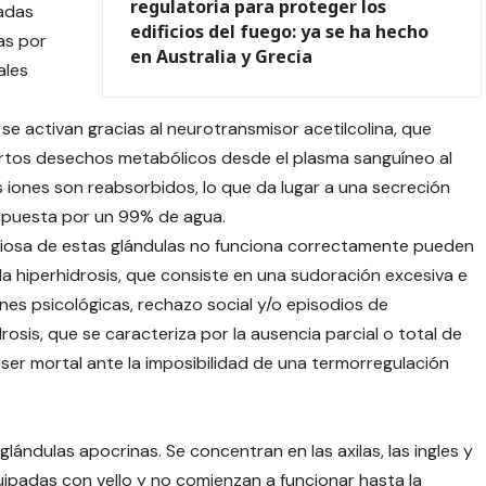
regulatoria para proteger los
madas
edificios del fuego: ya se ha hecho
as por
en Australia y Grecia
ales
se activan gracias al neurotransmisor acetilcolina, que
iertos desechos metabólicos desde el plasma sanguíneo al
os iones son reabsorbidos, lo que da lugar a una secreción
ompuesta por un 99% de agua.
iosa de estas glándulas no funciona correctamente pueden
a hiperhidrosis, que consiste en una sudoración excesiva e
nes psicológicas, rechazo social y/o episodios de
rosis, que se caracteriza por la ausencia parcial o total de
er mortal ante la imposibilidad de una termorregulación
lándulas apocrinas. Se concentran en las axilas, las ingles y
ipadas con vello y no comienzan a funcionar hasta la