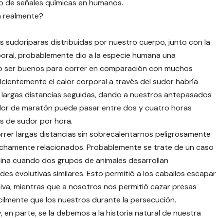
po de señales químicas en humanos.
n realmente?
as sudoríparas distribuidas por nuestro cuerpo, junto con la
poral, probablemente dio a la especie humana una
 no ser buenos para correr en comparación con muchos
cientemente el calor corporal a través del sudor habría
largas distancias seguidas, dando a nuestros antepasados ​​
edor de maratón puede pasar entre dos y cuatro horas
os de sudor por hora.
er largas distancias sin sobrecalentarnos peligrosamente
echamente relacionados. Probablemente se trate de un caso
ina cuando dos grupos de animales desarrollan
des evolutivas similares. Esto permitió a los caballos escapar
va, mientras que a nosotros nos permitió cazar presas
lmente que los nuestros durante la persecución.
 en parte, se la debemos a la historia natural de nuestra