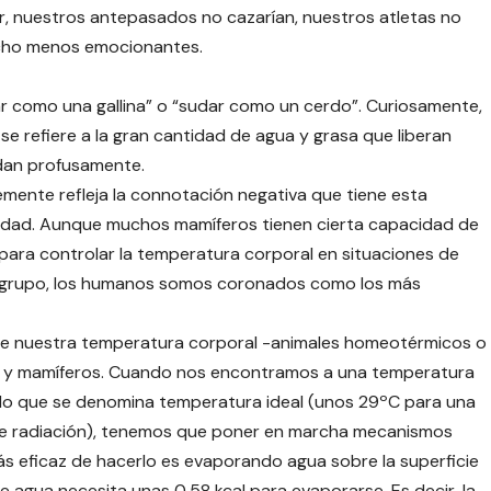
r, nuestros antepasados ​​no cazarían, nuestros atletas no
ucho menos emocionantes.
ar como una gallina” o “sudar como un cerdo”. Curiosamente,
se refiere a la gran cantidad de agua y grasa que liberan
dan profusamente.
emente refleja la connotación negativa que tiene esta
iedad. Aunque muchos mamíferos tienen cierta capacidad de
para controlar la temperatura corporal en situaciones de
cto grupo, los humanos somos coronados como los más
nte nuestra temperatura corporal -animales homeotérmicos o
 y mamíferos. Cuando nos encontramos a una temperatura
 lo que se denomina temperatura ideal (unos 29ºC para una
de radiación), tenemos que poner en marcha mecanismos
ás eficaz de hacerlo es evaporando agua sobre la superficie
 agua necesita unas 0,58 kcal para evaporarse. Es decir, la