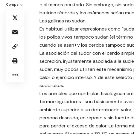
o al menos ocultarlo. Sin embargo, sin sudo
Compartir
batirían récords y los exámenes serían m
Las gallinas no sudan.
Es habitual utilizar expresiones como “sud
los pollos vivos tampoco sudan (el término 
cuando se asan) y los cerdos tampoco su
La asociación del sudor con el cerdo simpl
secreción, injustamente asociada a la suc
sudar, muy pocos utilizan este mecanismo 
calor o ejercicio intenso. Y de este sele
sudorosos.
Los animales que controlan fisiológicame
termorreguladores- son básicamente aves
ambiente superior a un determinado valor,
persona desnuda, en reposo y sin fuente 
para perder el exceso de calor. La forma m
del cuerpo. Si estamos a 30 ºC, un gramo de