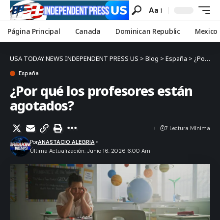
Aa
Página Principal
Canada
Dominican Republic
Mexico
USA TODAY NEWS INDEPENDENT PRESS US
>
Blog
>
España
>
¿Por qué los profesores están agotados?
España
¿Por qué los profesores están
agotados?
7 Lectura Mínima
Por
ANASTACIO ALEGRIA
Última Actualización: Junio 16, 2026 6:00 Am