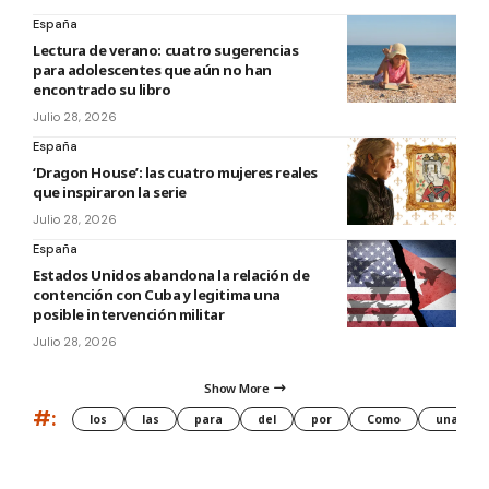
España
Lectura de verano: cuatro sugerencias
para adolescentes que aún no han
encontrado su libro
Julio 28, 2026
España
‘Dragon House’: las cuatro mujeres reales
que inspiraron la serie
Julio 28, 2026
España
Estados Unidos abandona la relación de
contención con Cuba y legitima una
posible intervención militar
Julio 28, 2026
Show More
#:
los
las
para
del
por
Como
una