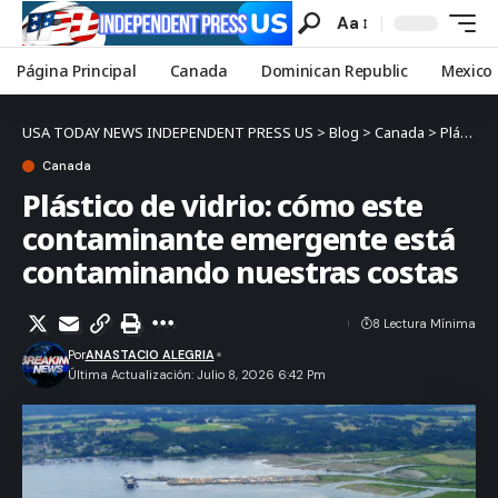
Aa
Página Principal
Canada
Dominican Republic
Mexico
USA TODAY NEWS INDEPENDENT PRESS US
>
Blog
>
Canada
>
Plástico de vidrio: cómo este contaminante emergente está contaminando nuestras costas
Canada
Plástico de vidrio: cómo este
contaminante emergente está
contaminando nuestras costas
8 Lectura Mínima
Por
ANASTACIO ALEGRIA
Última Actualización: Julio 8, 2026 6:42 Pm