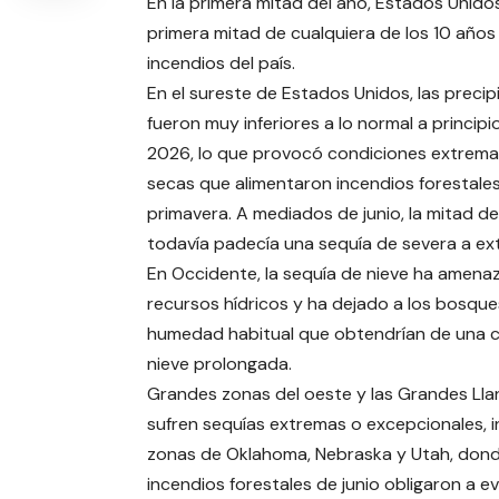
En la primera mitad del año, Estados Unido
primera mitad de cualquiera de los 10 años
incendios del país.
En el sureste de Estados Unidos, las precip
fueron muy inferiores a lo normal a principi
2026, lo que provocó condiciones extre
secas que alimentaron incendios forestales
primavera. A mediados de junio, la mitad de
todavía padecía una sequía de severa a ex
En Occidente, la sequía de nieve ha amena
recursos hídricos y ha dejado a los bosques
humedad habitual que obtendrían de una 
nieve prolongada.
Grandes zonas del oeste y las Grandes Lla
sufren sequías extremas o excepcionales, i
zonas de Oklahoma, Nebraska y Utah, dond
incendios forestales de junio obligaron a e