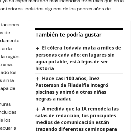
s ya ha experimentado más incendios forestales que en la
 anteriores, incluidos algunos de los peores años de
itaciones
os de
También te podría gustar
madamente
El cólera todavía mata a miles de
 en la
personas cada año; en lugares sin
 la región
agua potable, está lejos de ser
trema.
historia
zado los
Hace casi 100 años, Inez
 sin la
Patterson de Filadelfia integró
capa de
piscinas y animó a otras niñas
negras a nadar.
nuras
A medida que la IA remodela las
ncluidas
salas de redacción, los principales
e los
medios de comunicación están
vacuar a
trazando diferentes caminos para