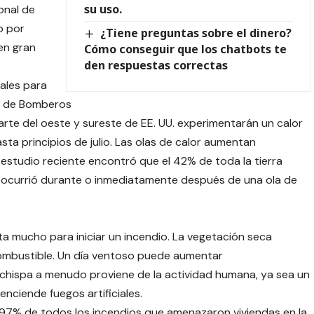
su uso.
onal de
o por
¿Tiene preguntas sobre el dinero?
en gran
Cómo conseguir que los chatbots te
den respuestas correctas
ales para
al de Bomberos
rte del oeste y sureste de EE. UU. experimentarán un calor
ta principios de julio. Las olas de calor aumentan
n estudio reciente encontró que el 42% de toda la tierra
ocurrió durante o inmediatamente después de una ola de
ta mucho para iniciar un incendio. La vegetación seca
combustible. Un día ventoso puede aumentar
La chispa a menudo proviene de la actividad humana, ya sea un
enciende fuegos artificiales.
l 97% de todos los incendios que amenazaron viviendas en la