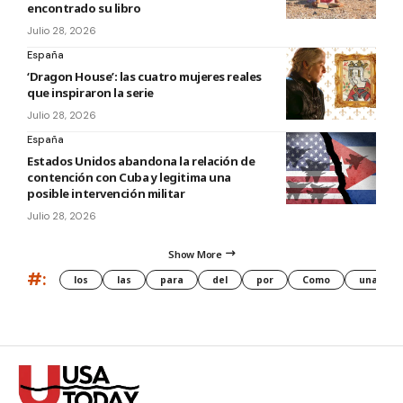
encontrado su libro
Julio 28, 2026
España
‘Dragon House’: las cuatro mujeres reales
que inspiraron la serie
Julio 28, 2026
España
Estados Unidos abandona la relación de
contención con Cuba y legitima una
posible intervención militar
Julio 28, 2026
Show More
#:
los
las
para
del
por
Como
una