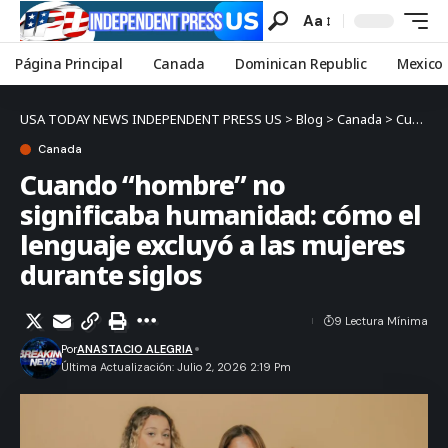
Aa
Página Principal
Canada
Dominican Republic
Mexico
USA TODAY NEWS INDEPENDENT PRESS US
>
Blog
>
Canada
>
Cuando “hombre” no significaba humanidad: cómo el lenguaje excluyó a las mujeres durante siglos
Canada
Cuando “hombre” no
significaba humanidad: cómo el
lenguaje excluyó a las mujeres
durante siglos
9 Lectura Mínima
Por
ANASTACIO ALEGRIA
Última Actualización: Julio 2, 2026 2:19 Pm