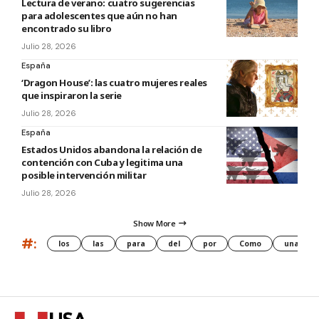
Lectura de verano: cuatro sugerencias
para adolescentes que aún no han
encontrado su libro
Julio 28, 2026
España
‘Dragon House’: las cuatro mujeres reales
que inspiraron la serie
Julio 28, 2026
España
Estados Unidos abandona la relación de
contención con Cuba y legitima una
posible intervención militar
Julio 28, 2026
Show More
#:
los
las
para
del
por
Como
una