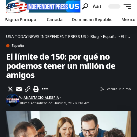
Aa
Página Principal
Canada
Dominican Republic
Mexico
USA TODAY NEWS INDEPENDENT PRESS US
>
Blog
>
España
>
El límite de 150: por qué no podemos tener un millón de amigos
España
El límite de 150: por qué no
podemos tener un millón de
amigos
7 Lectura Mínima
Por
ANASTACIO ALEGRIA
Última Actualización: Junio 9, 2026 1:13 Am