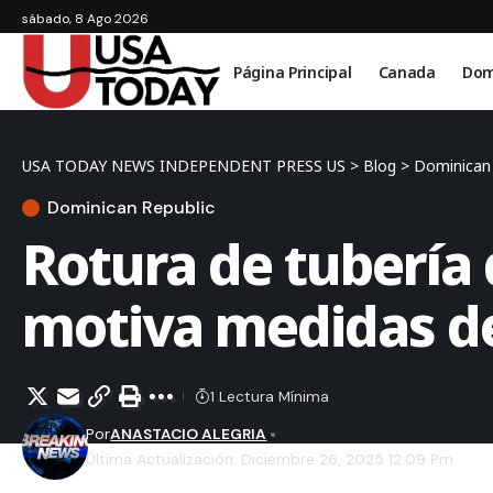
sábado, 8 Ago 2026
Página Principal
Canada
Dom
USA TODAY NEWS INDEPENDENT PRESS US
>
Blog
>
Dominican 
Dominican Republic
Rotura de tubería
motiva medidas d
1 Lectura Mínima
Por
ANASTACIO ALEGRIA
Última Actualización: Diciembre 26, 2025 12:09 Pm