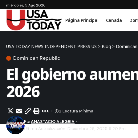
miércoles, 5 Ago 2026
Página Principal
Canada
Dom
USA TODAY NEWS INDEPENDENT PRESS US
>
Blog
>
Dominican 
Dominican Republic
El gobierno aumen
2026
2 Lectura Mínima
Por
ANASTACIO ALEGRIA
Última Actualización: Diciembre 26, 2025 9:20 Pm